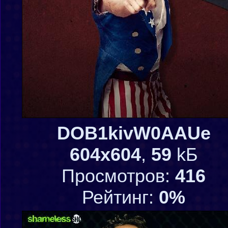
DOB1kivW0AAUe
604x604
,
59
kБ
Просмотров:
416
Рейтинг:
0%