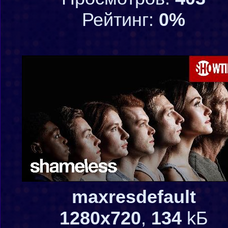
Рейтинг:
0%
maxresdefault
1280x720
,
134
kБ