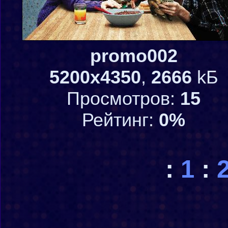
promo002
5200x4350
,
2666
kБ
Просмотров:
15
Рейтинг:
0%
:
1
: