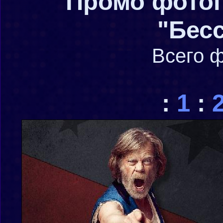
Промо фотог
"Бес
Всего 
:
1
: