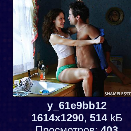
y_61e9bb12
1614x1290
,
514
kБ
Просмотров:
403