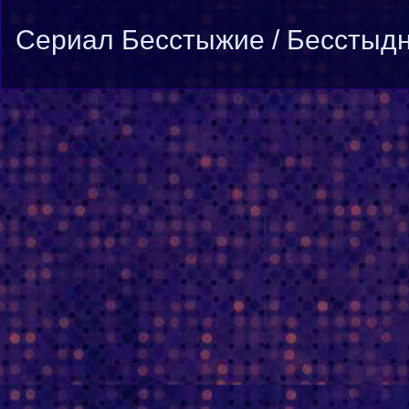
Cериал Бесстыжие / Бесстыдни