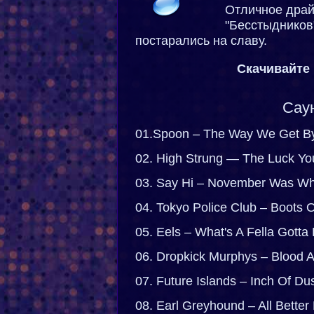
Отличное драй
"Бесстыдников
постарались на славу.
Скачивайте 
Саун
01.Spoon – The Way We Get B
02. High Strung — The Luck Y
03. Say Hi – November Was Wh
04. Tokyo Police Club – Boots
05. Eels – What's A Fella Gott
06. Dropkick Murphys – Blood
07. Future Islands – Inch Of D
08. Earl Greyhound – All Bett