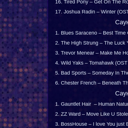
16. Tired Pony – Get On The 
17. Joshua Radin – Winter (OS
Саун
1. Blues Saraceno – Best Time 
2. The High Strung – The Luck
3. Trevor Menear – Make Me H
4. Wild Yaks – Tomahawk (OST
5. Bad Sports – Someday In Th
6. Chester French – Beneath T
Саун
1. Gauntlet Hair – Human Nat
2. ZZ Ward – Move Like U Stol
3. BossHouse – I love You jus