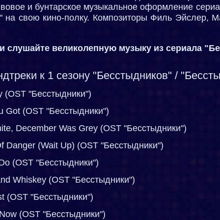
вовое и бунтарское музыкальное оформление сериа
" на свою кино-полку. Композиторы Филь Эйслер, 
и слушайте великолепную музыку из сериала "Б
дтреки к 1 сезону "Бесстыдников" / "Бесст
y (OST "Бесстыдники")
ou Got (OST "Бесстыдники")
ite, December Was Grey (OST "Бесстыдники")
 Of Danger (Wait Up) (OST "Бесстыдники")
a Do (OST "Бесстыдники")
 And Whiskey (OST "Бесстыдники")
ust (OST "Бесстыдники")
er Now (OST "Бесстыдники")