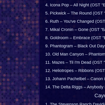
4. Icona Pop – All Night (OST 
5. Pickwick – The Round (OST
6. Ruth – You've Changed (OS
7. Mikal Cronin – Gone (OST "
8. Goldroom – Embrace (OST "
9. Phantogram – Black Out Da
10. Old Man Canyon – Phantom
11. Mazes – Til I'm Dead (OST
12. Heliotropes – Ribbons (OS
13. Johann Pachelbel – Canon 
14. The Delta Riggs – Anybod
Саун
1. The Stevenson Ranch Davidi