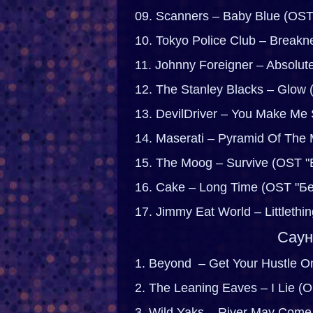
09. Scanners – Baby Blue (OS
10. Tokyo Police Club – Break
11. Johnny Foreigner – Absolu
12. The Stanley Blacks – Glow
13. DevilDriver – You Make Me
14. Maserati – Pyramid Of Th
15. The Moog – Survive (OST 
16. Cake – Long Time (OST "Б
17. Jimmy Eat World – Littleth
Саун
1. Beyond – Get Your Hustle 
2. The Leaning Eaves – I Lie 
3. Wild Yaks – River May Com