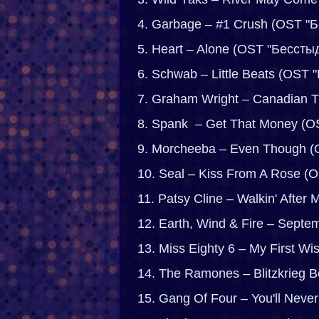
4. Garbage – #1 Crush (OST "
5. Heart – Alone (OST "Бессты
6. Schwab – Little Beats (OST
7. Graham Wright – Canadian 
8. Spank – Get That Money (O
9. Morcheeba – Even Though (
10. Seal – Kiss From A Rose (
11. Patsy Cline – Walkin' After
12. Earth, Wind & Fire – Sept
13. Miss Eighty 6 – My First W
14. The Ramones – Blitzkrieg 
15. Gang Of Four – You'll Nev