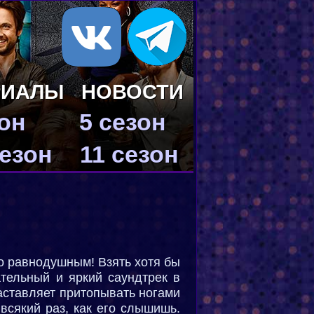
РИАЛЫ
НОВОСТИ
зон
5 сезон
сезон
11 сезон
го равнодушным! Взять хотя бы
ательный и яркий саундтрек в
заставляет притопывать ногами
всякий раз, как его слышишь.