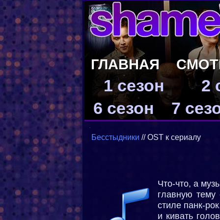
ГЛАВНАЯ
СМОТ
1 сезон
2 
6 сезон
7 сез
Бесстыдники
// OST к сериалу
Что-что, а муз
главную тему 
стиле панк-ро
и кивать голо