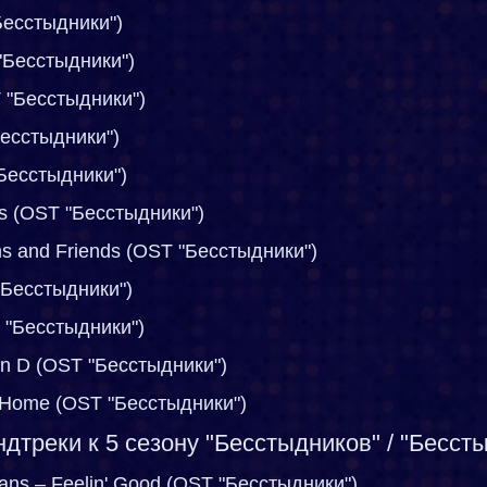
"Бесстыдники")
 "Бесстыдники")
T "Бесстыдники")
Бесстыдники")
Бесстыдники")
ys (OST "Бесстыдники")
s and Friends (OST "Бесстыдники")
 "Бесстыдники")
T "Бесстыдники")
in D (OST "Бесстыдники")
y Home (OST "Бесстыдники")
дтреки к 5 сезону "Бесстыдников" / "Бесст
ans – Feelin' Good (OST "Бесстыдники")