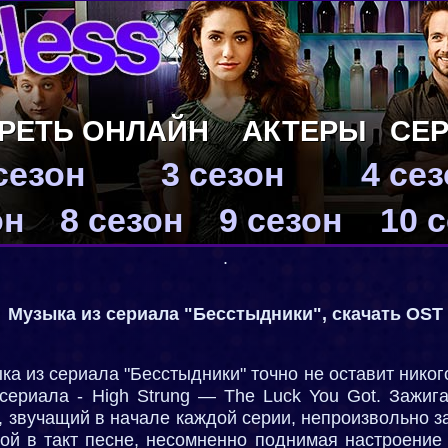
РЕТЬ ОНЛАЙН
АКТЕРЫ
СЕ
сезон
3 сезон
4 се
он
8 сезон
9 сезон
10 
.
Музыка из сериала "Бесстыдники", скачать OST
ыка из сериала "Бесстыдники" точно не оставит нико
сериала - High Strung — The Luck You Got. Зажиг
к, звучащий в начале каждой серии, непроизвольно 
вой в такт песне, несомненно поднимая настроение 