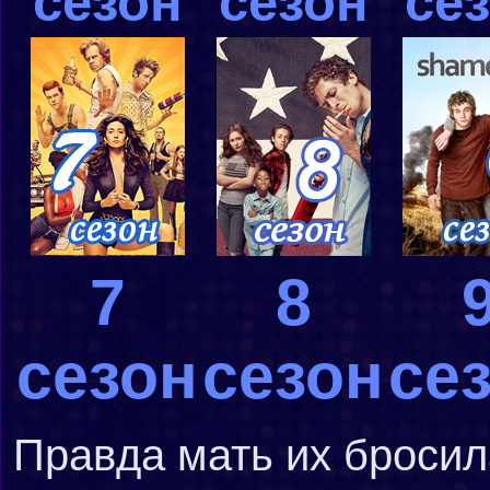
сезон
сезон
се
7
8
сезон
сезон
се
Правда мать их бросила