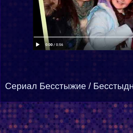
Cериал Бесстыжие / Бесстыдни