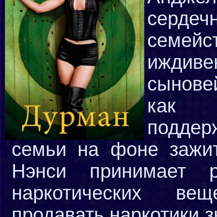
сердеч
семей
иждиве
сынове
как 
поддер
семьи на фоне зажит
Нэнси принимает 
наркотических ве
продавать наркотики 