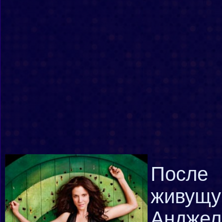
После
живущу
Анджел