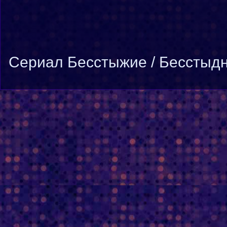
Cериал Бесстыжие / Бесстыдни